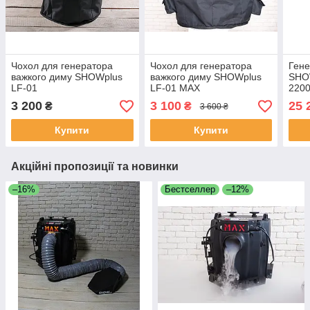
Чохол для генератора
Чохол для генератора
Гене
важкого диму SHOWplus
важкого диму SHOWplus
SHOW
LF-01
LF-01 MAX
220
3 200
3 100
25 
₴
₴
3 600 ₴
Купити
Купити
Акційні пропозиції та новинки
–16%
Бестселлер
–12%