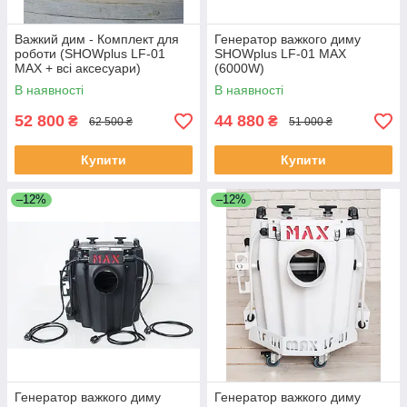
Важкий дим - Комплект для
Генератор важкого диму
роботи (SHOWplus LF-01
SHOWplus LF-01 MAX
MAX + всі аксесуари)
(6000W)
В наявності
В наявності
52 800
44 880
₴
₴
62 500 ₴
51 000 ₴
Купити
Купити
–12%
–12%
Генератор важкого диму
Генератор важкого диму