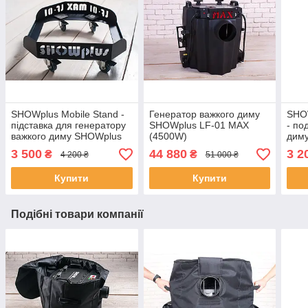
SHOWplus Mobile Stand -
Генератор важкого диму
SHO
підставка для генератору
SHOWplus LF-01 MAX
- по
важкого диму SHOWplus
(4500W)
дим
LF-01 MAX
3 500
44 880
3 2
₴
₴
4 200 ₴
51 000 ₴
Купити
Купити
Подібні товари компанії