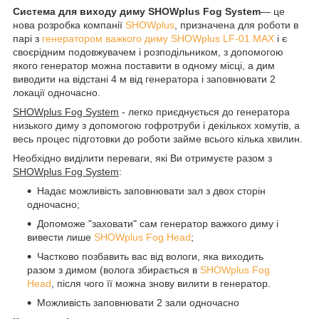
Система для виходу диму SHOWplus Fog System
― це
нова розробка компанії
SHOWplus
, призначена для роботи в
парі з
г
енератором важкого диму SHOWplus LF-01 MAX
і є
своєрідним подовжувачем і розподільником, з допомогою
якого генератор можна поставити в одному місці, а дим
виводити на відстані 4 м від генератора і заповнювати 2
локації одночасно.
SHOWplus Fog System
- легко приєднується
до генератора
низького диму
з допомогою гофротруби і декількох хомутів, а
весь процес підготовки до роботи займе всього кілька хвилин.
Необхідно виділити переваги, які Ви отримуєте разом з
SHOWplus Fog System
:
Надає можливість заповнювати зал з двох сторін
одночасно;
Допоможе "заховати" сам генератор важкого диму і
вивести лише
SHOWplus Fog Head
;
Частково позбавить вас від вологи, яка виходить
разом з димом (волога збирається в
SHOWplus Fog
Head
, після чого її можна знову вилити в генератор.
Можливість заповнювати 2 зали одночасно