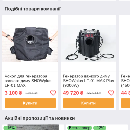
Подібні товари компанії
Чохол для генератора
Генератор важкого диму
Гене
важкого диму SHOWplus
SHOWplus LF-01 MAX Plus
SHO
LF-01 MAX
(9000W)
(45
3 100
49 720
44 
₴
₴
3 600 ₴
56 500 ₴
Купити
Купити
Акційні пропозиції та новинки
–16%
Бестселлер
–12%