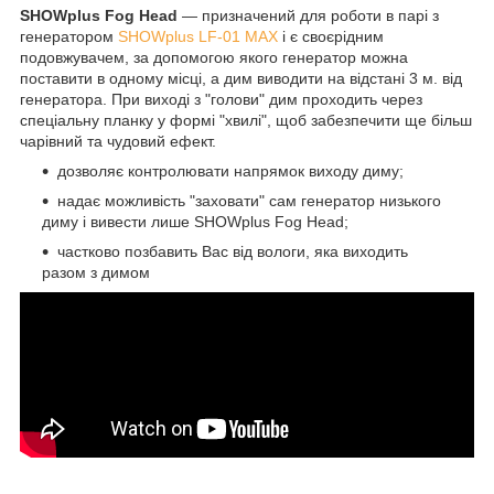
SHOWplus Fog Head
― призначений для роботи в парі з
генератором
SHOWplus LF-01 МАХ
і є своєрідним
подовжувачем, за допомогою якого генератор можна
поставити в одному місці, а дим виводити на відстані 3 м. від
генератора. При виході з "голови" дим проходить через
спеціальну планку у формі "хвилі", щоб забезпечити ще більш
чарівний та чудовий ефект.
дозволяє контролювати напрямок виходу диму;
надає можливість "заховати" сам генератор низького
диму і вивести лише SHOWplus Fog Head;
частково позбавить Вас від вологи, яка виходить
разом з димом