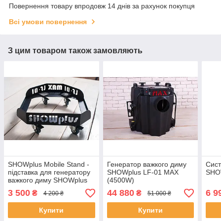
Повернення товару впродовж 14 днів за рахунок покупця
Всі умови повернення
З цим товаром також замовляють
SHOWplus Mobile Stand -
Генератор важкого диму
Сист
підставка для генератору
SHOWplus LF-01 MAX
SHO
важкого диму SHOWplus
(4500W)
LF-01 MAX
3 500
44 880
6 9
₴
₴
4 200 ₴
51 000 ₴
Купити
Купити