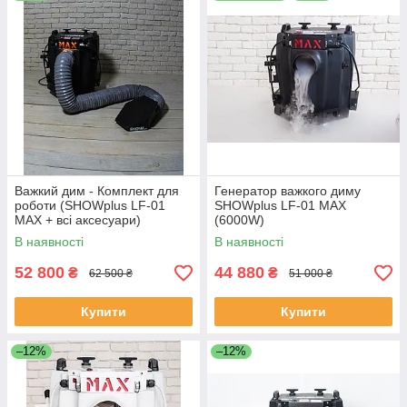
Важкий дим - Комплект для
Генератор важкого диму
роботи (SHOWplus LF-01
SHOWplus LF-01 MAX
MAX + всі аксесуари)
(6000W)
В наявності
В наявності
52 800
44 880
₴
₴
62 500 ₴
51 000 ₴
Купити
Купити
–12%
–12%