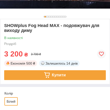
SHOWplus Fog Head MAX - подовжувач для
виходу диму
В наявності
Роздріб
3 200
₴
3 700 ₴
Економія
500 ₴
Залишилось
14 днів
Купити
Колір
Білий