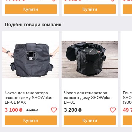
Купити
Купити
Подібні товари компанії
Чохол для генератора
Чохол для генератора
Гене
важкого диму SHOWplus
важкого диму SHOWplus
SHOW
LF-01 MAX
LF-01
(90
3 100
3 200
49 
₴
₴
3 600 ₴
Купити
Купити