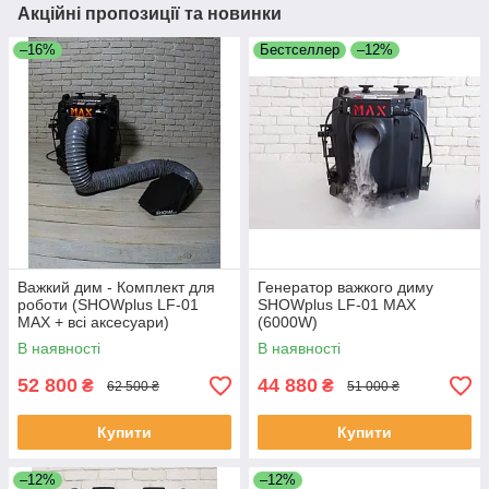
Акційні пропозиції та новинки
–16%
Бестселлер
–12%
Важкий дим - Комплект для
Генератор важкого диму
роботи (SHOWplus LF-01
SHOWplus LF-01 MAX
MAX + всі аксесуари)
(6000W)
В наявності
В наявності
52 800
44 880
₴
₴
62 500 ₴
51 000 ₴
Купити
Купити
–12%
–12%