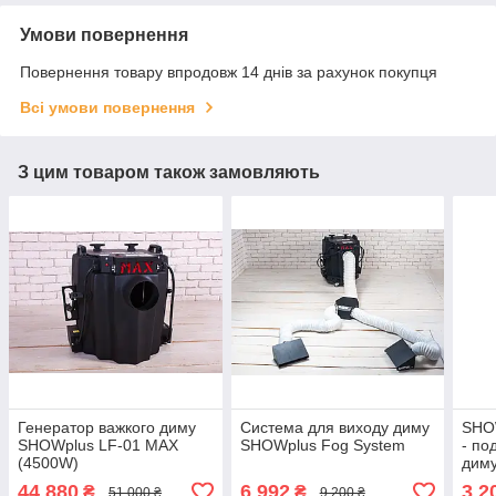
Умови повернення
Повернення товару впродовж 14 днів за рахунок покупця
Всі умови повернення
З цим товаром також замовляють
Генератор важкого диму
Система для виходу диму
SHO
SHOWplus LF-01 MAX
SHOWplus Fog System
- по
(4500W)
дим
44 880
6 992
3 2
₴
₴
51 000 ₴
9 200 ₴