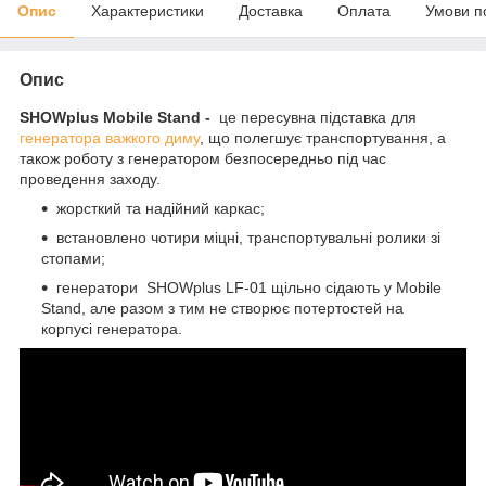
Опис
Характеристики
Доставка
Оплата
Умови п
Опис
SHOWplus
Mobile
Stand -
це пересувна підставка для
генератора важкого диму
, що полегшує транспортування, а
також роботу з генератором безпосередньо під час
проведення заходу.
жорсткий та надійний каркас;
встановлено чотири міцні, транспортувальні ролики зі
стопами;
генератори SHOWplus LF-01 щільно сідають у Mobile
Stand, але разом з тим не створює потертостей на
корпусі генератора.