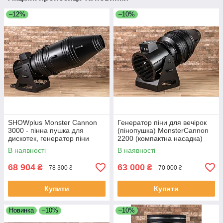
–12%
–10%
SHOWplus Monster Cannon
Генератор піни для вечірок
3000 - пінна пушка для
(пінопушка) MonsterCannon
дискотек, генератор піни
2200 (компактна насадка)
стріляючий
В наявності
В наявності
68 904
63 000
₴
₴
78 300 ₴
70 000 ₴
Купити
Купити
Новинка
–10%
–10%