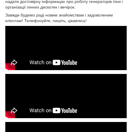
надати достовірну інформацію про роботу генераторів піни і
організації пінних дискотек і вечірок.
Завжди будемо раді новим знайомствам і задоволеним
клієнтам! Телефонуйте, пишіть, цікавтесь!