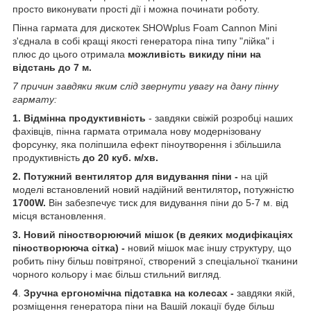
просто виконувати прості дії і можна починати роботу.
Пінна гармата для дискотек
SHOWplus Foam Cannon Mini
з'єднала в собі кращі якості генератора піна типу "лійка" і
плюс до цього отримала
можливість викиду піни на
відстань до 7 м.
7 причин завдяки яким слід звернути увагу на дану пінну
гармату:
1. Відмінна продуктивність
- завдяки свіжій розробці наших
фахівців, пінна гармата отримала нову модернізовану
форсунку, яка поліпшила ефект піноутворення і збільшила
продуктивність
до 20 куб. м/хв.
2. Потужний вентилятор для видування піни -
на цій
моделі встановлений новий надійний вентилятор
,
потужністю
1700W.
Він забезпечує тиск для видування піни до 5-7 м. від
місця встановлення.
3. Новий піностворюючий мішок (в деяких модифікаціях
піностворююча сітка) -
новий мішок має іншу структуру, що
робить піну більш повітряної, створений з спеціальної тканини
чорного кольору і має більш стильний вигляд.
4
.
Зручна ергономічна підставка на колесах -
завдяки якій,
розміщення генератора піни на Вашій локації буде більш