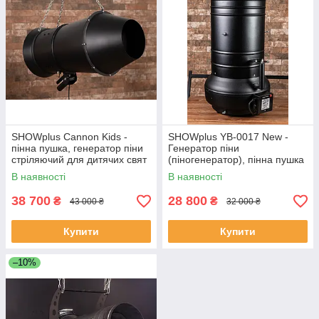
SHOWplus Cannon Kids -
SHOWplus YB-0017 New -
пінна пушка, генератор піни
Генератор піни
стріляючий для дитячих свят
(піногенератор), пінна пушка
В наявності
В наявності
38 700
28 800
₴
₴
43 000 ₴
32 000 ₴
Купити
Купити
–10%