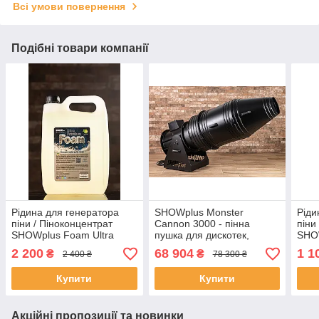
Всі умови повернення
Подібні товари компанії
Рідина для генератора
SHOWplus Monster
Ріди
піни / Піноконцентрат
Cannon 3000 - пінна
піни
SHOWplus Foam Ultra
пушка для дискотек,
SHOW
Premium 1:100
генератор піни стріляючий
2 200
68 904
1 1
₴
₴
2 400 ₴
78 300 ₴
Купити
Купити
Акційні пропозиції та новинки