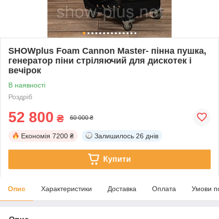
SHOWplus Foam Cannon Master- пінна пушка,
генератор піни стріляючий для дискотек і
вечірок
В наявності
Роздріб
52 800
₴
60 000 ₴
Економія
7200 ₴
Залишилось
26 днів
Купити
Опис
Характеристики
Доставка
Оплата
Умови п