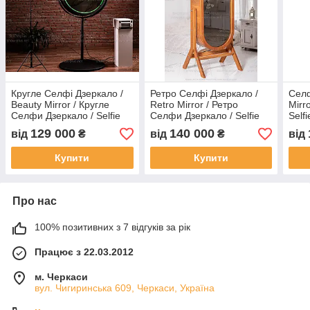
Кругле Селфі Дзеркало /
Ретро Селфі Дзеркало /
Селф
Beauty Mirror / Кругле
Retro Mirror / Ретро
Mirr
Селфи Дзеркало / Selfie
Селфи Дзеркало / Selfie
Self
mirror SHOWplus SM-03
mirror SHOWplus SM-04
SM-0
129 000
140 000
від
₴
від
₴
від
Купити
Купити
Про нас
100% позитивних з 7 відгуків за рік
Працює з 22.03.2012
м. Черкаси
вул. Чигиринська 609, Черкаси, Україна