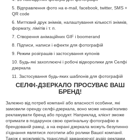
Відправлення фото на e-mail, facebook, twitter, SMS +
QR code
Миттєвий друк знімків, налаштування кількості знімків,
формату, лімітів і т. п.
Створення анімаційних GIF і boomerand
Підписи, написи і ефекти для фотографій
Режим розіграшів і застосування купонів
Будь-які захоплюючі і робочі відеоролики для Селфі
дзеркала
Застосування будь-яких шаблонів для фотографій
СЕЛФІ-ДЗЕРКАЛО ПРОСУВАЄ ВАШ
БРЕНД!
Залежно від потреб компанії або власності особини, які
замовили оренду селфі-дзеркала, воно може ненав'язливо
рекламувати бренд або продукт. Наприклад, клієнт зможе
отримати в подарунок свою оригінальну фотографію в
брендованій рамці, а на екрані дзеркала можуть безупинно
з'єднання являтися логотипи або ролики Вашої компанії.
Також є можливість трансляції заманюючої аудіо реклами.