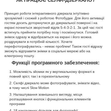
Принцип роботи інтерактивного дзеркала інтуїтивно
зрозумілий і схожий з роботою Фотобудки. Для його активації
гостям досить доторкнутися до дзеркальної поверхні і на
екрані почнеться зворотний відлік 5-4-3-2-1. За цей час гості
встигнуть прийняти потрібну позу і посміхнутися. Готовий
знімок одразу ж відобразиться на екрані і його можна
роздрукувати в потрібній кількості. Хочете
перефотографуватись - немає проблем! Також гості відразу
зможуть відправити знімки в соціальні мережі або на
електронну пошту.
Функції програмного забезпечення:
Можливість зйомки як у вертикальному форматі в
повний зріст, так і в горизонтальному
Селфі дзеркало може фотографувати, знімати відео,
в тому числі Slow Motion
Налаштування зовнішнього вигляду, місця
розташування кнопок і функціональних елементів
програми
18 накладених фільтрів для фотографії