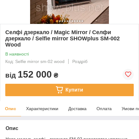
Селфі дзеркало / Magic Mirror / Селфи
дзеркало / Selfie mirror SHOWplus SM-002
Wood
В наявності
Код: Selfie mirror sm-02 wood
Роздріб
152 000
від
₴
Купити
Опис
Характеристики
Доставка
Оплата
Умови п
Опис
Нова модель селфі - дзеркала SM-02 перевертає уявлення