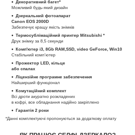
Декоративний багет*
Можливий будь-який дизайн
Дзеркальний фотоапарат
Canon EOS 2000D
Забезпечує кращу якість знімків
Термосублімаційний принтер Mitsubishi *
Друк знімку за 8,5 секунди
Комп'ютер i3, 8Gb RAM,SSD, video GeForce, Win10
Стабільний комп'ютер
Прожектор LED, кільце
або спалах
Ліцензійне програмне забезпечення
Найширший функціонал
Комутаційний комплект
Всі дроти акуратно розкладених
в кофрі, все обладнання надійно закріплено
Гарантія 2 роки
*Данні комплектуючі пропонуються за додаткову оплату
ЯК ПРАЦЮЄ СЕЛФІ-ДЗЕРКАЛО?