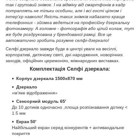
так і груповий знімок. І на відміну від смартфонів в кадр
потраплять не тільки особини, але і всі гості цілком і
інтер'єр навколо! Якість таких знімків набагато краще
телефонних - зйомка ведеться на професійну дзеркальну
фотокамеру. А головне - фотографія або цілий колаж, тут
же буде роздрукована у брендованої рамці. Все це
автоматично зробить розумне селфі-дзеркало!
Селфі дзеркало завжди буде в центрі уваги на весіллі,
корпоративі, дитячому святі, дні народження, новорічних
заходів, офіційних церемоніях, міжнародних виставках.
Комплектація Селфі дзеркала:
Корпус дзеркала 1500х870 мм
Дзеркало
«м'яке відображення»
Сенсорний модуль 65'
До 10 дотиків одночасно ,площа розпізнавання дотику <
1.5 мм
Екран 50'
Найбільший екран серед конкурентів + антивандальне
покриття