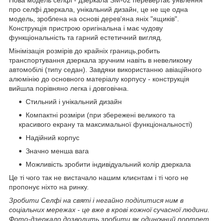
про селфі дзеркала, унікальний дизайн, це не ще одна
модель, зроблена на основі дерев'яна яніх "ящиків".
Конструкція пристрою оригінальна і має чудову
функціональність та гарний естетичний вигляд.
Мінімізація розмірів до крайніх границь,робить
транспортування дзеркала зручним навіть в невеликому
автомобілі (типу седан). Завдяки використанню авіаційного
алюмінію до основного матеріалу корпусу - конструкція
вийшла порівняно легка і довговічна.
Стильний і унікальний дизайн
Компактні розміри (при збережені великого та
красивого екрану та максимальної функціональності)
Надійний корпус
Значно менша вага
Можливість зробити індивідуальний колір дзеркала
Це ті чого так не вистачало нашим клиєнтам і ті чого не
пропонує ніхто на ринку.
Зробити Селфі на святі і негайно поділитися ним в
соціальних мережах - це вже в крові кожної сучасної людини.
Фото-дзеркало дозволить зробити як одиночний портрет,