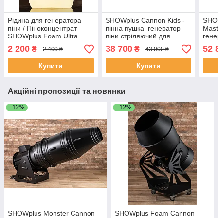
Рідина для генератора
SHOWplus Cannon Kids -
SHO
піни / Піноконцентрат
пінна пушка, генератор
Mast
SHOWplus Foam Ultra
піни стріляючий для
гене
Premium 1:100
дитячих свят
для 
2 200
38 700
52 
₴
₴
2 400 ₴
43 000 ₴
Купити
Купити
Акційні пропозиції та новинки
–12%
–12%
SHOWplus Monster Cannon
SHOWplus Foam Cannon