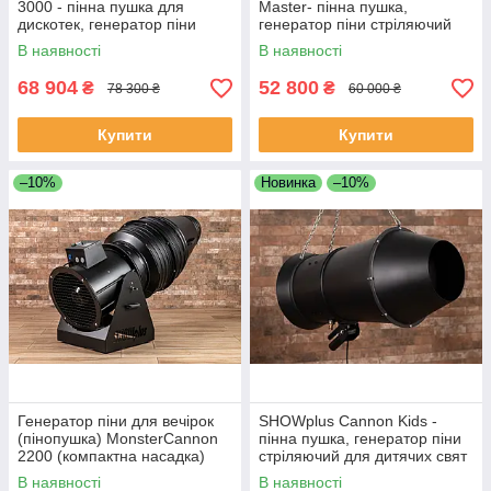
3000 - пінна пушка для
Master- пінна пушка,
дискотек, генератор піни
генератор піни стріляючий
стріляючий
для дискотек і вечірок
В наявності
В наявності
68 904
52 800
₴
₴
78 300 ₴
60 000 ₴
Купити
Купити
–10%
Новинка
–10%
Генератор піни для вечірок
SHOWplus Cannon Kids -
(пінопушка) MonsterCannon
пінна пушка, генератор піни
2200 (компактна насадка)
стріляючий для дитячих свят
В наявності
В наявності