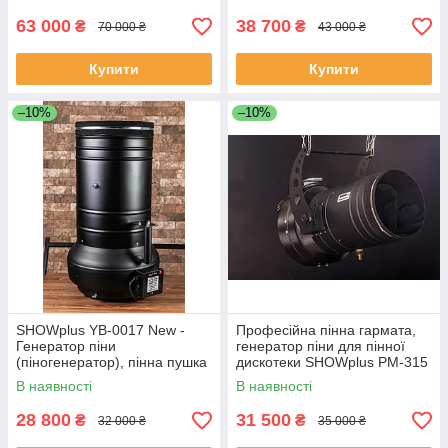
63 000
38 700
₴
₴
70 000 ₴
43 000 ₴
Купити
Купити
–10%
–10%
SHOWplus YB-0017 New -
Професійна пінна гармата,
Генератор піни
генератор піни для пінної
(піногенератор), пінна пушка
дискотеки SHOWplus PM-315
Pro
В наявності
В наявності
28 800
31 500
₴
₴
32 000 ₴
35 000 ₴