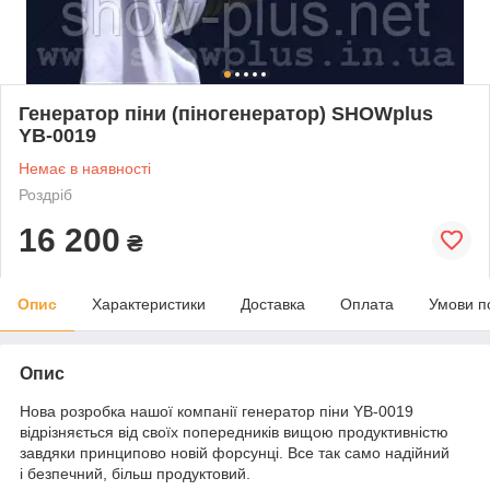
Генератор піни (піногенератор) SHOWplus
YB-0019
Немає в наявності
Роздріб
16 200
₴
Опис
Характеристики
Доставка
Оплата
Умови п
Опис
Нова розробка нашої компанії генератор піни YB-0019
відрізняється від своїх попередників вищою продуктивністю
завдяки принципово новій форсунці. Все так само надійний
і безпечний, більш продуктовий.