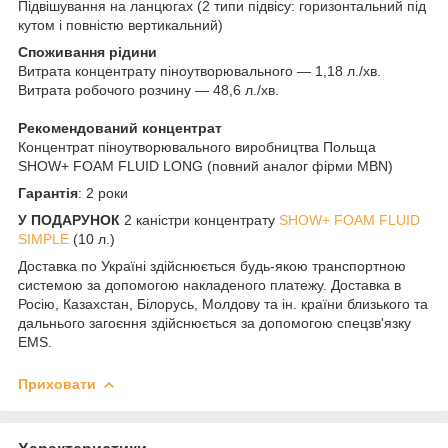
Підвішування на ланцюгах (2 типи підвісу: горизонтальний під
кутом і повністю вертикальний)
Споживання рідини
Витрата концентрату піноутворювального — 1,18 л./хв.
Витрата робочого розчину — 48,6 л./хв.
Рекомендований концентрат
Концентрат піноутворювального виробництва Польща
SHOW+ FOAM FLUID LONG (повний аналог фірми MBN)
Гарантія
: 2 роки
У ПОДАРУНОК
2 каністри концентрату
SHOW+ FOAM FLUID
SIMPLE
(10 л.)
Доставка по Україні здійснюється будь-якою транспортною
системою за допомогою накладеного платежу. Доставка в
Росію, Казахстан, Білорусь, Молдову та ін. країни близького та
дальнього загоєння здійснюється за допомогою спецзв'язку
EMS.
Приховати